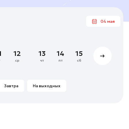
04 мая
Ма
1
12
13
14
15
16
17
4
5
6
7
т
ср
чт
пт
сб
вс
пн
11
12
13
14
18
19
20
21
Завтра
На выходных
25
26
27
28