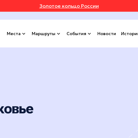
Золотое кольцо России
Места
Маршруты
События
Новости
Истори
ковье