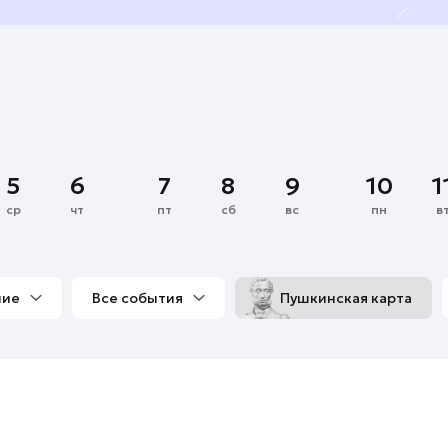
5
6
7
8
9
10
1
ср
чт
пт
сб
вс
пн
в
ние
Все события
Пушкинская карта
со мной
Выставки
Фестивали
Концерты
м
Экскурсии