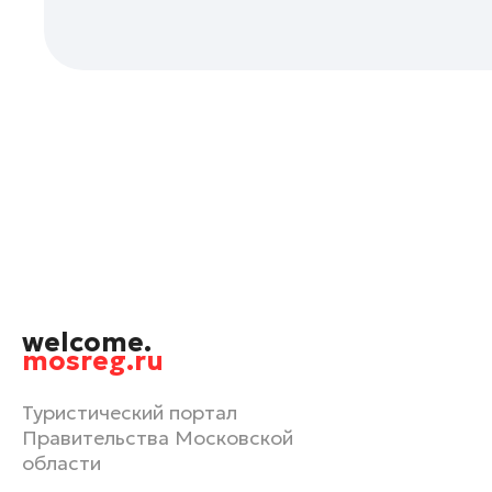
Орехово-Зуево
Павловский Посад
Подольск
Пушкино
Раменское
Реутов
Рошаль
Руза
Сергиев Посад
Серпухов
welcome.
Солнечногорск
mosreg.ru
Ступино
Туристический портал
Талдом
Правительства Московской
Фрязино
области
Химки