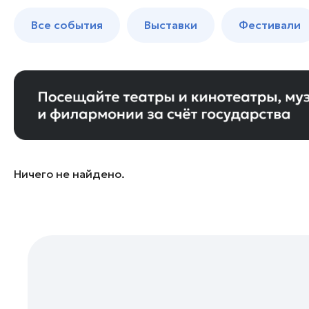
Бронницы
до 250 к
Все события
Выставки
Фестивали
Волоколамск
Воскресенск
Дзержинский
Дмитров
Долгопрудный
Домодедово
Дубна
Ничего не найдено.
Егорьевск
Жуковский
Зарайск
Ивантеевка
Истра
Кашира
Клин