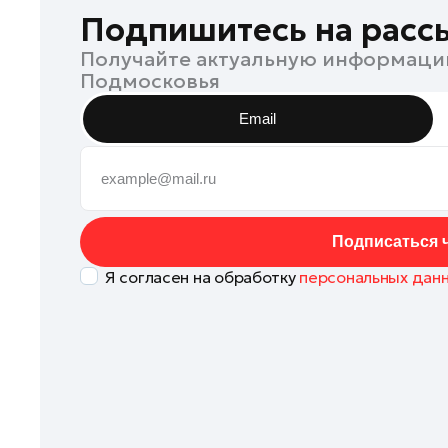
Коломна
Подпишитесь на расс
Королев
Получайте актуальную информаци
Подмосковья
Котельники
Красноармейск
Email
Красногорск
Ленинский округ
Лобня
Лосино-Петровский
Подписаться ч
Луховицы
Я согласен на обработку
персональных дан
Лыткарино
Люберцы
Можайск
Мытищи
Наро-Фоминск
Одинцово