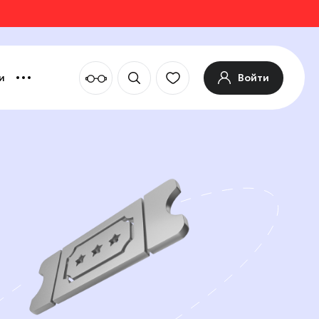
Войти
и