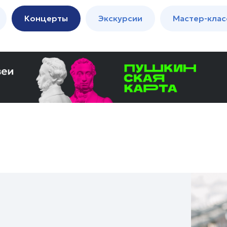
м
Мастер-
Концерты
Экскурсии
Мастер-клас
классы
Спектакли