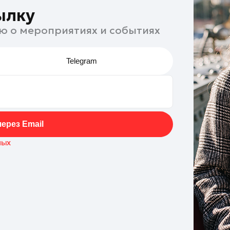
ылку
ю о мероприятиях и событиях
Telegram
ерез Email
ных