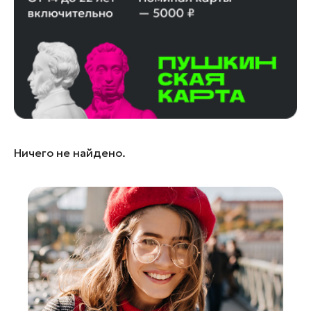
Лосино-Петровский
Луховицы
Лыткарино
Люберцы
Можайск
Мытищи
Наро-Фоминск
Ничего не найдено.
Одинцово
Орехово-Зуево
Павловский Посад
Подольск
Пушкино
Раменское
Реутов
Рошаль