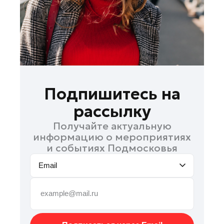
Руза
Сергиев Посад
Серпухов
Солнечногорск
Ступино
Талдом
Подпишитесь на
Фрязино
рассылку
Химки
Получайте актуальную
Черноголовка
информацию о мероприятиях
Чехов
и событиях Подмосковья
Шатура
Email
Шаховская
Щелково
Электрогорск
Электросталь