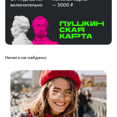
Лосино-Петровский
Луховицы
Лыткарино
Люберцы
Можайск
Мытищи
Наро-Фоминск
Ничего не найдено.
Одинцово
Орехово-Зуево
Павловский Посад
Подольск
Пушкино
Раменское
Реутов
Рошаль