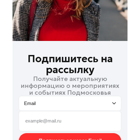
Руза
Сергиев Посад
Серпухов
Солнечногорск
Ступино
Талдом
Подпишитесь на
Фрязино
рассылку
Химки
Получайте актуальную
Черноголовка
информацию о мероприятиях
Чехов
и событиях Подмосковья
Шатура
Email
Шаховская
Щелково
Электрогорск
Электросталь