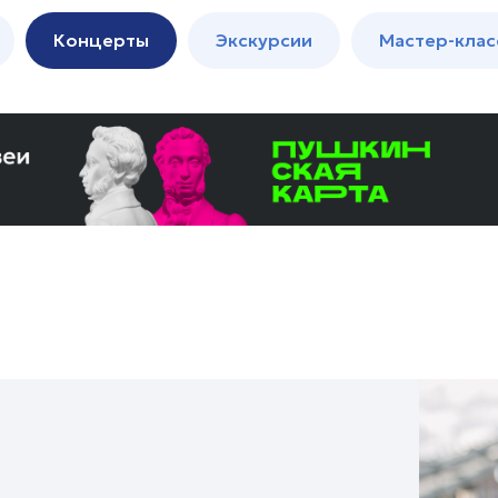
м
Мастер-
Концерты
Экскурсии
Мастер-клас
классы
Спектакли