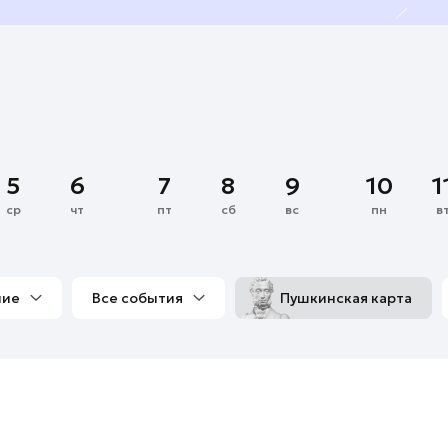
5
6
7
8
9
10
1
ср
чт
пт
сб
вс
пн
в
ние
Все события
Пушкинская карта
со мной
Выставки
Фестивали
Концерты
м
Экскурсии