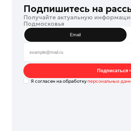
Клин
Подпишитесь на расс
Коломна
Получайте актуальную информаци
Подмосковья
Королев
Котельники
Email
Красноармейск
Красногорск
Ленинский округ
Лобня
Подписаться ч
Лосино-Петровский
Я согласен на обработку
персональных дан
Луховицы
Лыткарино
Люберцы
Можайск
Мытищи
Наро-Фоминск