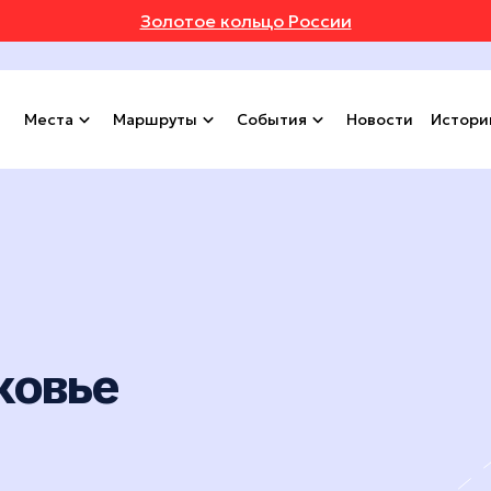
Золотое кольцо России
Места
Маршруты
События
Новости
Истори
ковье