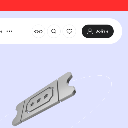
Войти
и