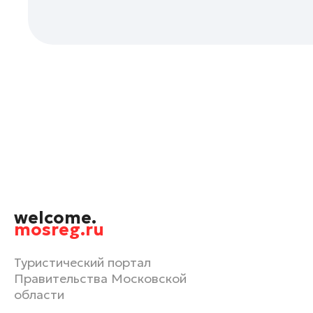
Одинцово
Орехово-Зуево
Павловский Посад
Подольск
Пушкино
Раменское
Реутов
Рошаль
Руза
Сергиев Посад
welcome.
Серпухов
mosreg.ru
Солнечногорск
Туристический портал
Ступино
Правительства Московской
Талдом
области
Фрязино