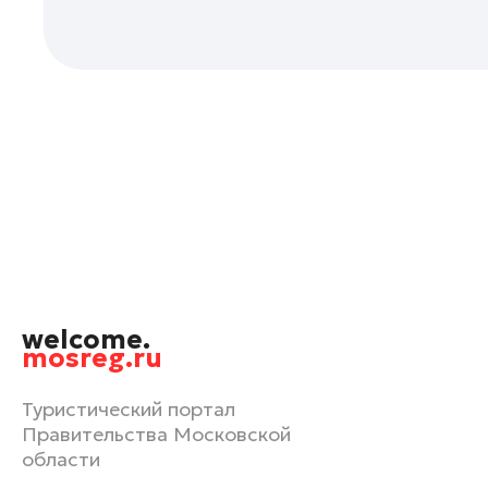
Орехово-Зуево
Павловский Посад
Подольск
Пушкино
Раменское
Реутов
Рошаль
Руза
Сергиев Посад
Серпухов
welcome.
Солнечногорск
mosreg.ru
Ступино
Туристический портал
Талдом
Правительства Московской
Фрязино
области
Химки