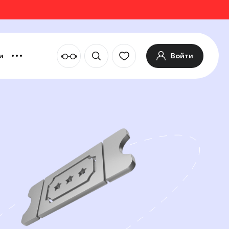
Войти
и