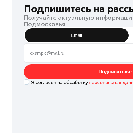
Коломна
Подпишитесь на расс
Королев
Получайте актуальную информаци
Подмосковья
Котельники
Красноармейск
Email
Красногорск
Ленинский округ
Лобня
Лосино-Петровский
Подписаться ч
Луховицы
Я согласен на обработку
персональных дан
Лыткарино
Люберцы
Можайск
Мытищи
Наро-Фоминск
Одинцово