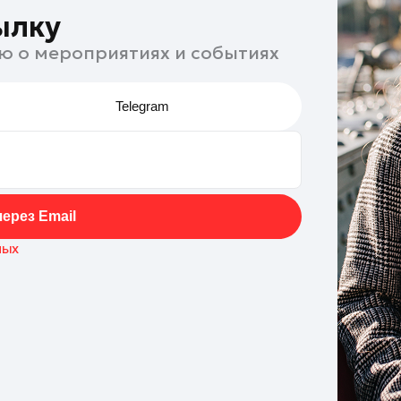
ылку
ю о мероприятиях и событиях
Telegram
ерез Email
ных