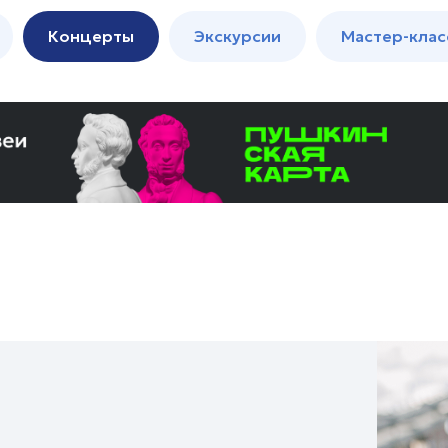
м
Мастер-
Концерты
Экскурсии
Мастер-клас
классы
Спектакли