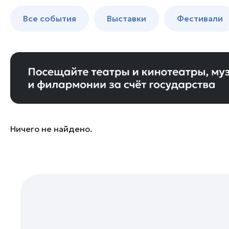
Бронницы
до 250 к
Все события
Выставки
Фестивали
Волоколамск
Воскресенск
Дзержинский
Дмитров
Долгопрудный
Домодедово
Дубна
Ничего не найдено.
Егорьевск
Жуковский
Зарайск
Ивантеевка
Истра
Кашира
Клин