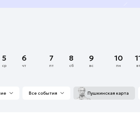
5
6
7
8
9
10
1
ср
чт
пт
сб
вс
пн
в
ние
Все события
Пушкинская карта
со мной
Выставки
Фестивали
Концерты
м
Экскурсии