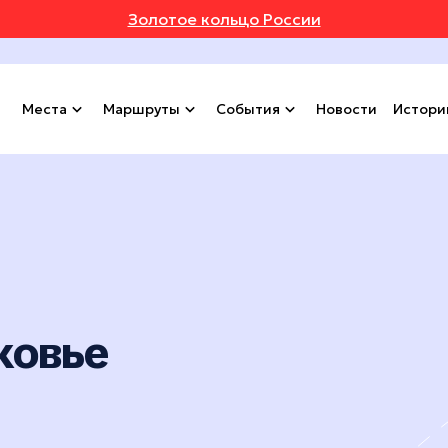
Золотое кольцо России
Места
Маршруты
События
Новости
Истори
ковье