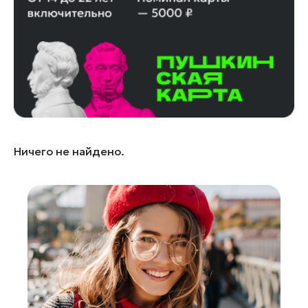
Лосино-Петровский
Луховицы
Лыткарино
Люберцы
Можайск
Мытищи
Наро-Фоминск
Ничего не найдено.
Одинцово
Орехово-Зуево
Павловский Посад
Подольск
Пушкино
Раменское
Реутов
Рошаль