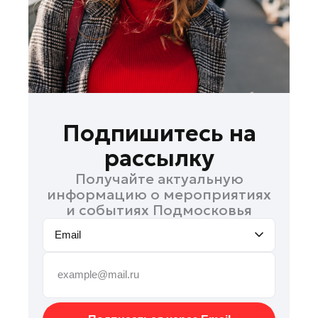
Руза
Сергиев Посад
Серпухов
Солнечногорск
Ступино
Талдом
Подпишитесь на
Фрязино
рассылку
Химки
Получайте актуальную
Черноголовка
информацию о мероприятиях
Чехов
и событиях Подмосковья
Шатура
Email
Шаховская
Щелково
Электрогорск
Электросталь