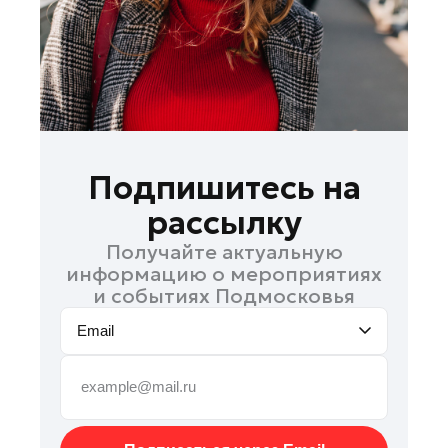
Руза
Сергиев Посад
Серпухов
Солнечногорск
Ступино
Талдом
Подпишитесь на
Фрязино
рассылку
Химки
Получайте актуальную
Черноголовка
информацию о мероприятиях
Чехов
и событиях Подмосковья
Шатура
Email
Шаховская
Щелково
Электрогорск
Электросталь