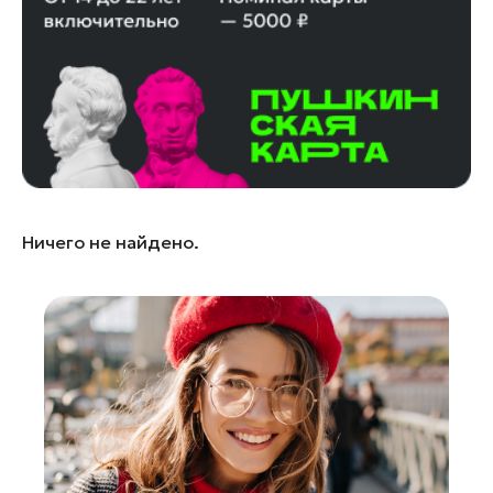
Лобня
Лосино-Петровский
Луховицы
Лыткарино
Люберцы
Можайск
Мытищи
Ничего не найдено.
Наро-Фоминск
Одинцово
Павловский Посад
Подольск
Пушкино
Раменское
Реутов
Рошаль