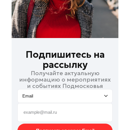
Руза
Сергиев Посад
Серпухов
Солнечногорск
Ступино
Талдом
Подпишитесь на
Фрязино
рассылку
Химки
Получайте актуальную
Черноголовка
информацию о мероприятиях
Чехов
и событиях Подмосковья
Шатура
Email
Шаховская
Щелково
Электрогорск
Электросталь