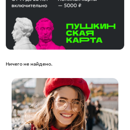
Лосино-Петровский
Луховицы
Лыткарино
Люберцы
Можайск
Мытищи
Наро-Фоминск
Ничего не найдено.
Одинцово
Орехово-Зуево
Павловский Посад
Подольск
Пушкино
Раменское
Реутов
Рошаль