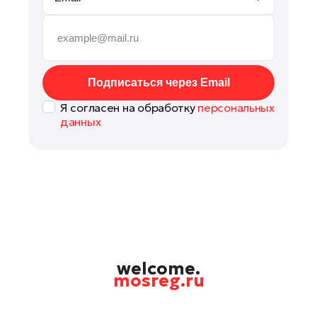
Руза
Сергиев Посад
Серпухов
Солнечногорск
Подписаться через Email
Ступино
Я согласен на обработку
персональных
Талдом
данных
Фрязино
Химки
Черноголовка
Чехов
Шатура
Шаховская
Щелково
welcome.
mosreg.ru
Электрогорск
Электросталь