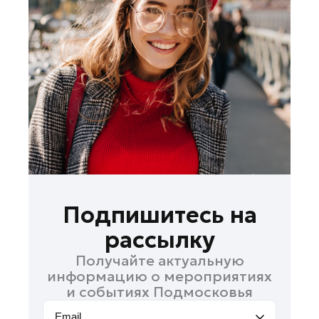
Лосино-Петровский
Луховицы
Лыткарино
Люберцы
Можайск
Мытищи
Наро-Фоминск
Одинцово
Орехово-Зуево
Павловский Посад
Подпишитесь на
Подольск
рассылку
Пушкино
Получайте актуальную
Раменское
информацию о мероприятиях
Реутов
и событиях Подмосковья
Рошаль
Email