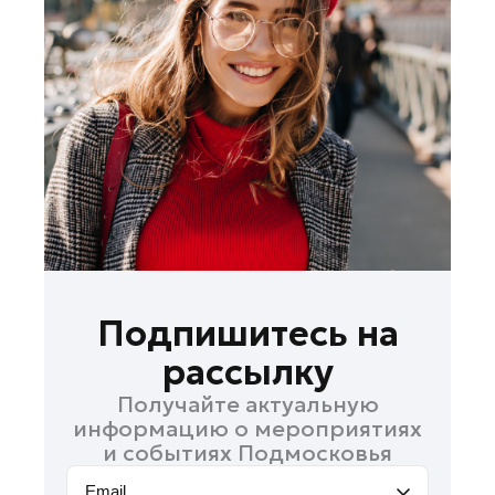
Лосино-Петровский
Луховицы
Лыткарино
Люберцы
Можайск
Мытищи
Наро-Фоминск
Одинцово
Орехово-Зуево
Павловский Посад
Подпишитесь на
Подольск
рассылку
Пушкино
Получайте актуальную
Раменское
информацию о мероприятиях
Реутов
и событиях Подмосковья
Рошаль
Email