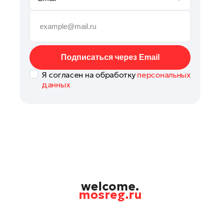
Руза
Сергиев Посад
Серпухов
Солнечногорск
Подписаться через Email
Ступино
Я согласен на обработку
персональных
Талдом
данных
Фрязино
Химки
Черноголовка
Чехов
Шатура
Шаховская
Щелково
welcome.
mosreg.ru
Электрогорск
Электросталь