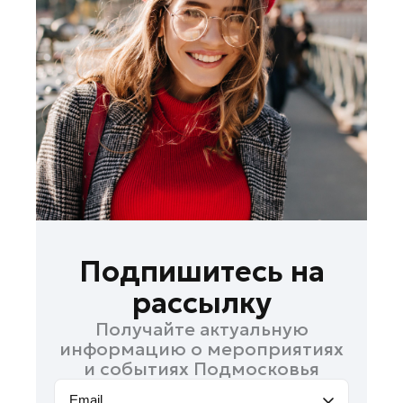
Лосино-Петровский
Луховицы
Лыткарино
Люберцы
Можайск
Мытищи
Наро-Фоминск
Одинцово
Орехово-Зуево
Павловский Посад
Подпишитесь на
Подольск
рассылку
Пушкино
Получайте актуальную
Раменское
информацию о мероприятиях
Реутов
и событиях Подмосковья
Рошаль
Email