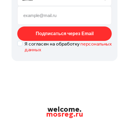
Руза
Сергиев Посад
Серпухов
Солнечногорск
Подписаться через Email
Ступино
Я согласен на обработку
персональных
Талдом
данных
Фрязино
Химки
Черноголовка
Чехов
Шатура
Шаховская
Щелково
welcome.
mosreg.ru
Электрогорск
Электросталь