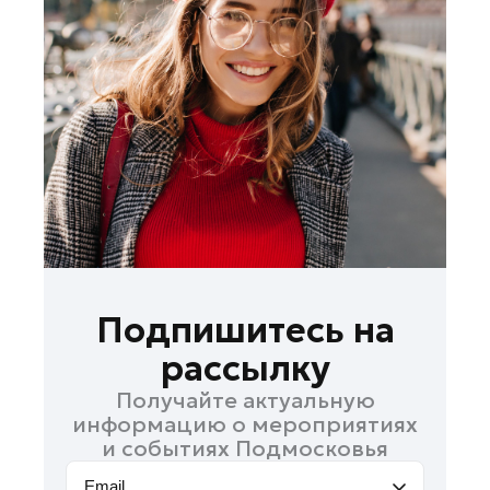
Лосино-Петровский
Луховицы
Лыткарино
Люберцы
Можайск
Мытищи
Наро-Фоминск
Одинцово
Орехово-Зуево
Павловский Посад
Подпишитесь на
Подольск
рассылку
Пушкино
Получайте актуальную
Раменское
информацию о мероприятиях
Реутов
и событиях Подмосковья
Рошаль
Email