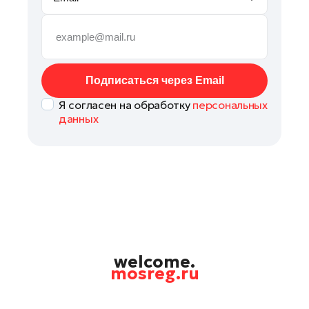
Руза
Сергиев Посад
Серпухов
Солнечногорск
Подписаться через Email
Ступино
Я согласен на обработку
персональных
Талдом
данных
Фрязино
Химки
Черноголовка
Чехов
Шатура
Шаховская
Щелково
welcome.
mosreg.ru
Электрогорск
Электросталь