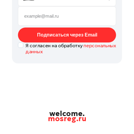
Реутов
Рошаль
Руза
Сергиев Посад
Подписаться через Email
Серпухов
Я согласен на обработку
персональных
Солнечногорск
данных
Ступино
Талдом
Фрязино
Черноголовка
Чехов
Шатура
Шаховская
welcome.
mosreg.ru
Электрогорск
Электросталь