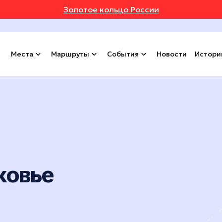
Золотое кольцо России
Места
Маршруты
События
Новости
Истори
ковье