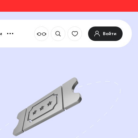
Войти
и