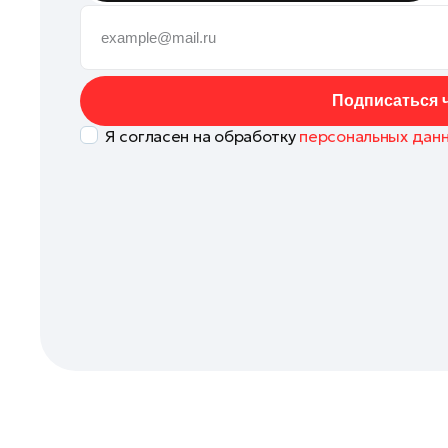
Клин
Коломна
Королев
Подписаться ч
Котельники
Я согласен на обработку
персональных дан
Красноармейск
Красногорск
Ленинский округ
Лобня
Лосино-Петровский
Луховицы
Лыткарино
Люберцы
Можайск
Мытищи
Наро-Фоминск