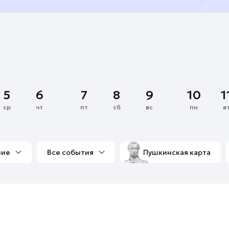
5
6
7
8
9
10
1
ср
чт
пт
сб
вс
пн
в
ние
Все события
Пушкинская карта
со мной
Выставки
Фестивали
Концерты
м
Экскурсии