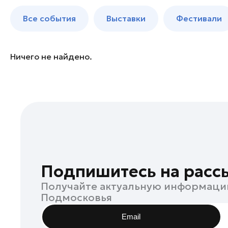
Богородский округ
до 250 к
Все события
Выставки
Фестивали
Бронницы
Волоколамск
Воскресенск
Ничего не найдено.
Дзержинский
Дмитров
Долгопрудный
Домодедово
Дубна
Егорьевск
Жуковский
Подпишитесь на расс
Зарайск
Получайте актуальную информаци
Ивантеевка
Подмосковья
Истра
Email
Кашира