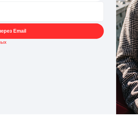
ерез Email
ных