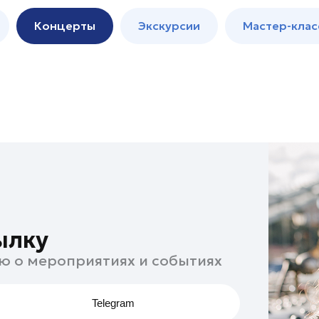
м
Мастер-
Концерты
Экскурсии
Мастер-клас
классы
Спектакли
ылку
ю о мероприятиях и событиях
Telegram