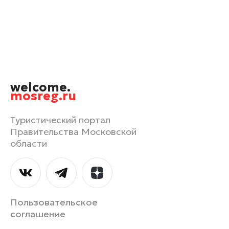
Одинцово
Павловский Посад
Подольск
Пушкино
Раменское
welcome.
Реутов
mosreg.ru
Рошаль
Руза
Туристический портал
Правительства Московской
Сергиев Посад
области
Серпухов
Солнечногорск
Ступино
Талдом
Пользовательское
Фрязино
соглашение
Химки