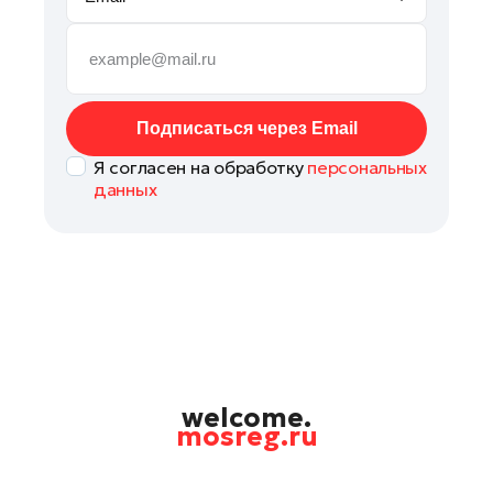
Руза
Сергиев Посад
Серпухов
Солнечногорск
Подписаться через Email
Ступино
Я согласен на обработку
персональных
Талдом
данных
Фрязино
Химки
Черноголовка
Чехов
Шатура
Шаховская
Щелково
welcome.
mosreg.ru
Электрогорск
Электросталь