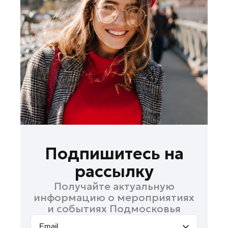
Лосино-Петровский
Луховицы
Лыткарино
Люберцы
Можайск
Мытищи
Наро-Фоминск
Одинцово
Орехово-Зуево
Павловский Посад
Подпишитесь на
Подольск
рассылку
Пушкино
Получайте актуальную
Раменское
информацию о мероприятиях
Реутов
и событиях Подмосковья
Рошаль
Email