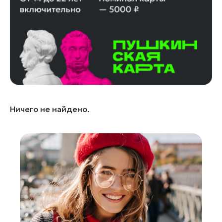
Лобня
Лосино-Петровский
Луховицы
Лыткарино
Люберцы
Можайск
Мытищи
Ничего не найдено.
Наро-Фоминск
Орехово-Зуево
Павловский Посад
Подольск
Пушкино
Раменское
Реутов
Рошаль