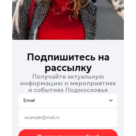
Руза
Сергиев Посад
Серпухов
Солнечногорск
Ступино
Талдом
Подпишитесь на
Фрязино
рассылку
Химки
Получайте актуальную
Черноголовка
информацию о мероприятиях
Чехов
и событиях Подмосковья
Шатура
Email
Шаховская
Щелково
Электрогорск
Электросталь