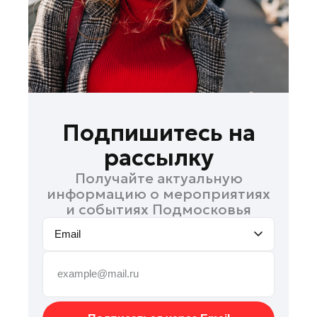
Руза
Сергиев Посад
Серпухов
Солнечногорск
Ступино
Талдом
Подпишитесь на
Фрязино
рассылку
Химки
Получайте актуальную
Черноголовка
информацию о мероприятиях
Чехов
и событиях Подмосковья
Шатура
Email
Шаховская
Щелково
Электрогорск
Электросталь