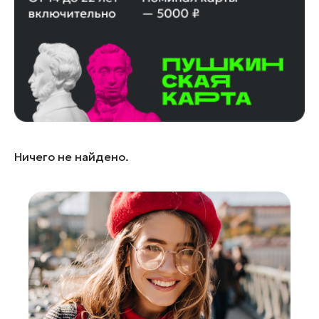
Лосино-Петровский
Луховицы
Лыткарино
Люберцы
Можайск
Мытищи
Наро-Фоминск
Ничего не найдено.
Одинцово
Орехово-Зуево
Павловский Посад
Подольск
Пушкино
Раменское
Реутов
Рошаль