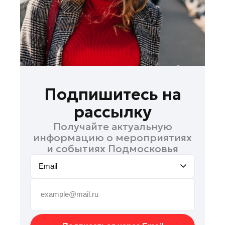
Руза
Сергиев Посад
Серпухов
Солнечногорск
Ступино
Талдом
Подпишитесь на
Фрязино
рассылку
Химки
Получайте актуальную
Черноголовка
информацию о мероприятиях
Чехов
и событиях Подмосковья
Шатура
Email
Шаховская
Щелково
Электрогорск
Электросталь