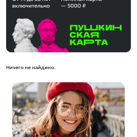
Лосино-Петровский
Луховицы
Лыткарино
Люберцы
Можайск
Мытищи
Наро-Фоминск
Ничего не найдено.
Одинцово
Орехово-Зуево
Павловский Посад
Подольск
Пушкино
Раменское
Реутов
Рошаль