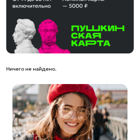
Лосино-Петровский
Луховицы
Лыткарино
Люберцы
Можайск
Мытищи
Наро-Фоминск
Ничего не найдено.
Одинцово
Орехово-Зуево
Павловский Посад
Подольск
Пушкино
Раменское
Реутов
Рошаль