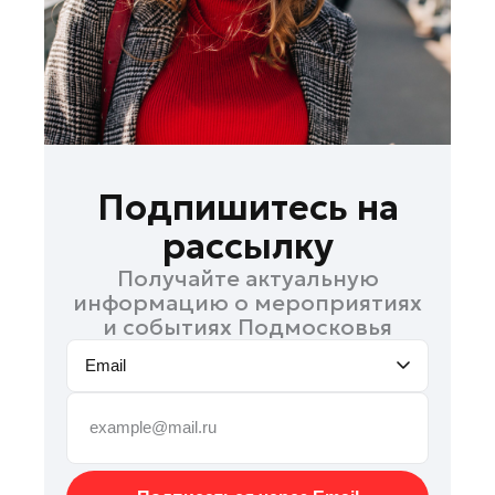
Руза
Сергиев Посад
Серпухов
Солнечногорск
Ступино
Талдом
Подпишитесь на
Фрязино
рассылку
Химки
Получайте актуальную
Черноголовка
информацию о мероприятиях
Чехов
и событиях Подмосковья
Шатура
Email
Шаховская
Щелково
Электрогорск
Электросталь