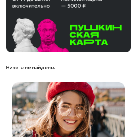
Лосино-Петровский
Луховицы
Лыткарино
Люберцы
Можайск
Мытищи
Наро-Фоминск
Ничего не найдено.
Одинцово
Орехово-Зуево
Павловский Посад
Подольск
Пушкино
Раменское
Реутов
Рошаль