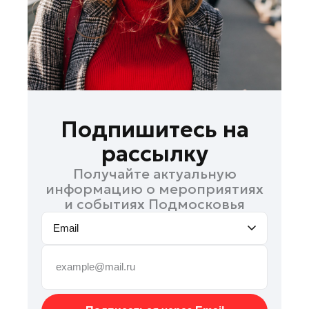
Руза
Сергиев Посад
Серпухов
Солнечногорск
Ступино
Талдом
Подпишитесь на
Фрязино
рассылку
Химки
Получайте актуальную
Черноголовка
информацию о мероприятиях
Чехов
и событиях Подмосковья
Шатура
Email
Шаховская
Щелково
Электрогорск
Электросталь