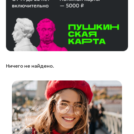
Лосино-Петровский
Луховицы
Лыткарино
Люберцы
Можайск
Мытищи
Наро-Фоминск
Ничего не найдено.
Одинцово
Орехово-Зуево
Павловский Посад
Подольск
Пушкино
Раменское
Реутов
Рошаль