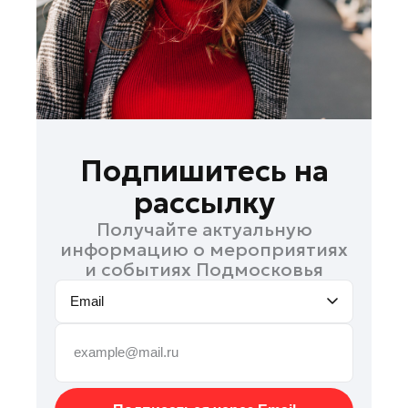
Руза
Сергиев Посад
Серпухов
Солнечногорск
Ступино
Талдом
Подпишитесь на
Фрязино
рассылку
Химки
Получайте актуальную
Черноголовка
информацию о мероприятиях
Чехов
и событиях Подмосковья
Шатура
Email
Шаховская
Щелково
Электрогорск
Электросталь