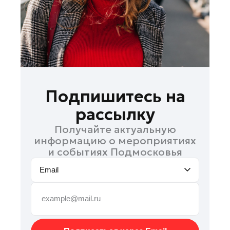
Руза
Сергиев Посад
Серпухов
Солнечногорск
Ступино
Талдом
Подпишитесь на
Фрязино
рассылку
Химки
Получайте актуальную
Черноголовка
информацию о мероприятиях
Чехов
и событиях Подмосковья
Шатура
Email
Шаховская
Щелково
Электрогорск
Электросталь