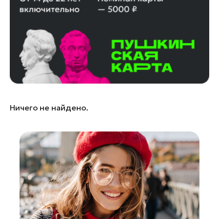
Лосино-Петровский
Луховицы
Лыткарино
Люберцы
Можайск
Мытищи
Наро-Фоминск
Ничего не найдено.
Одинцово
Орехово-Зуево
Павловский Посад
Подольск
Пушкино
Раменское
Реутов
Рошаль