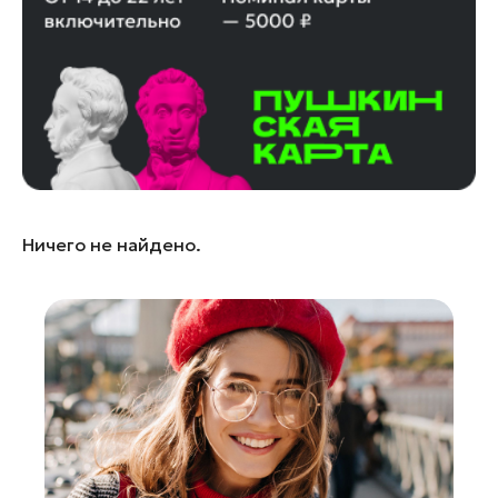
Лосино-Петровский
Луховицы
Лыткарино
Люберцы
Можайск
Мытищи
Наро-Фоминск
Ничего не найдено.
Одинцово
Орехово-Зуево
Павловский Посад
Подольск
Пушкино
Раменское
Реутов
Рошаль