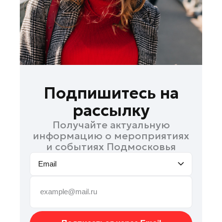
Руза
Сергиев Посад
Серпухов
Солнечногорск
Ступино
Талдом
Подпишитесь на
Фрязино
рассылку
Химки
Получайте актуальную
Черноголовка
информацию о мероприятиях
Чехов
и событиях Подмосковья
Шатура
Email
Шаховская
Щелково
Электрогорск
Электросталь