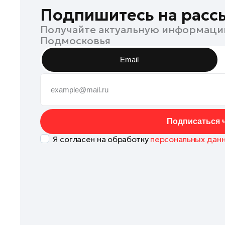
Коломна
Подпишитесь на расс
Королев
Получайте актуальную информаци
Подмосковья
Котельники
Красноармейск
Email
Красногорск
Ленинский округ
Лобня
Лосино-Петровский
Подписаться ч
Луховицы
Я согласен на обработку
персональных дан
Лыткарино
Люберцы
Можайск
Мытищи
Наро-Фоминск
Одинцово