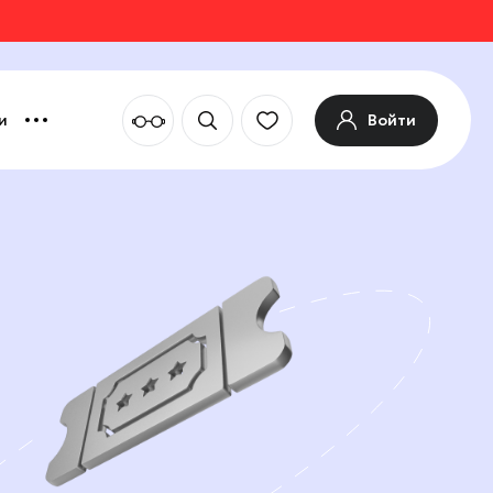
Войти
и