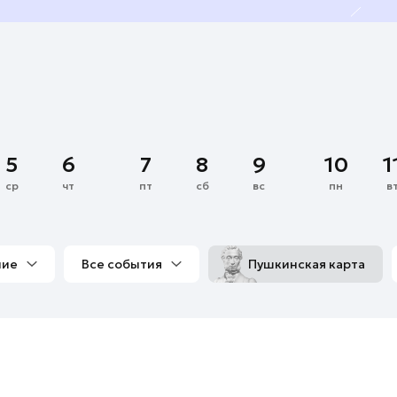
5
6
7
8
9
10
1
ср
чт
пт
сб
вс
пн
в
ние
Все события
Пушкинская карта
со мной
Выставки
Фестивали
Концерты
м
Экскурсии