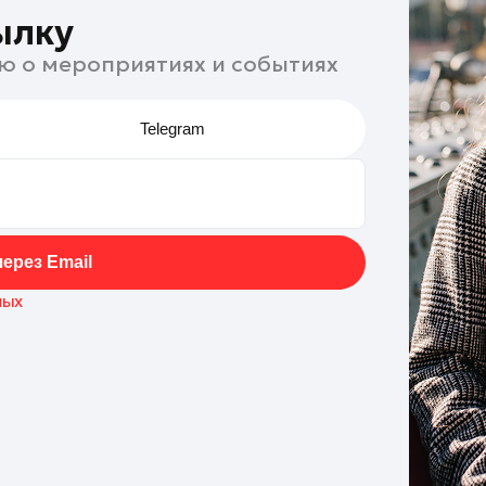
ылку
ю о мероприятиях и событиях
Telegram
ерез Email
ных