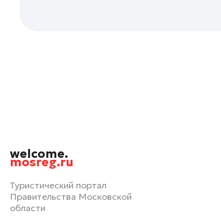
Орехово-Зуево
Павловский Посад
Подольск
Пушкино
Раменское
Реутов
Рошаль
Руза
Сергиев Посад
Серпухов
welcome.
Солнечногорск
mosreg.ru
Ступино
Туристический портал
Талдом
Правительства Московской
Фрязино
области
Химки