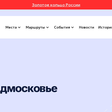
Золотое кольцо России
Места
Маршруты
События
Новости
Истори
одмосковье