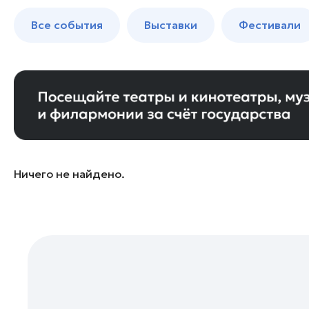
Богородский округ
до 250 к
Все события
Выставки
Фестивали
Бронницы
Волоколамск
Дзержинский
Дмитров
Долгопрудный
Домодедово
Дубна
Ничего не найдено.
Егорьевск
Жуковский
Зарайск
Ивантеевка
Истра
Кашира
Клин