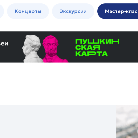
м
Мастер-
Концерты
Экскурсии
Мастер-клас
классы
Спектакли