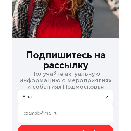
Руза
Сергиев Посад
Серпухов
Солнечногорск
Ступино
Талдом
Подпишитесь на
Фрязино
рассылку
Химки
Получайте актуальную
Черноголовка
информацию о мероприятиях
Чехов
и событиях Подмосковья
Шатура
Email
Шаховская
Щелково
Электрогорск
Электросталь