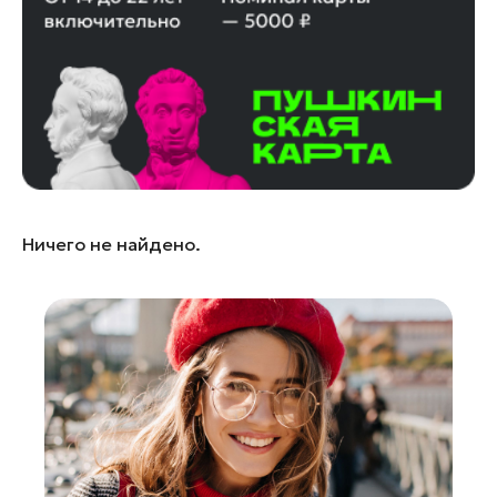
Лосино-Петровский
Луховицы
Лыткарино
Люберцы
Можайск
Мытищи
Наро-Фоминск
Ничего не найдено.
Одинцово
Орехово-Зуево
Павловский Посад
Подольск
Пушкино
Раменское
Реутов
Рошаль