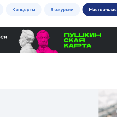
м
Мастер-
Концерты
Экскурсии
Мастер-клас
классы
Спектакли