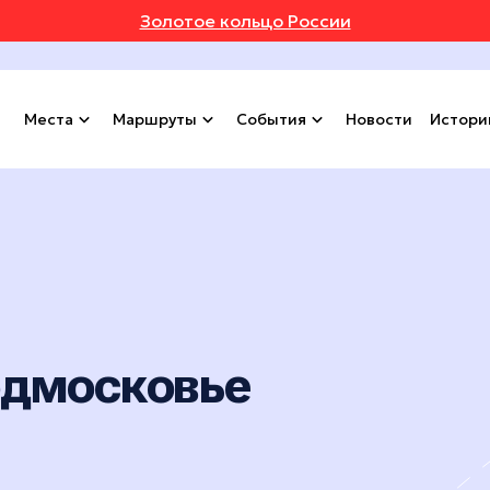
Золотое кольцо России
Места
Маршруты
События
Новости
Истори
одмосковье