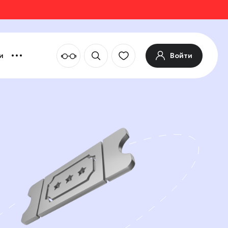
Войти
и