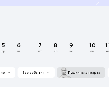
5
6
7
8
9
10
1
ср
чт
пт
сб
вс
пн
в
ние
Все события
Пушкинская карта
со мной
Выставки
Фестивали
Концерты
м
Экскурсии