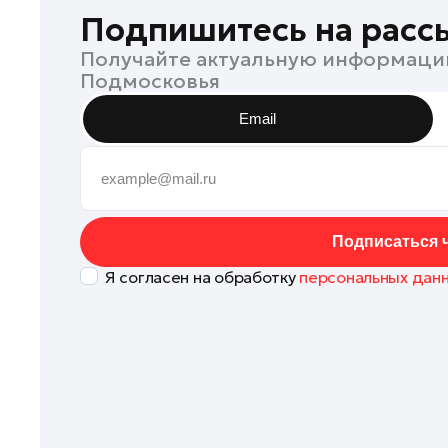
Клин
Подпишитесь на расс
Коломна
Получайте актуальную информаци
Подмосковья
Королев
Красноармейск
Email
Красногорск
Ленинский округ
Лобня
Лосино-Петровский
Подписаться ч
Луховицы
Я согласен на обработку
персональных дан
Лыткарино
Люберцы
Можайск
Мытищи
Наро-Фоминск
Одинцово