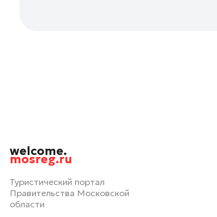
Орехово-Зуево
Павловский Посад
Подольск
Пушкино
Раменское
Реутов
Рошаль
Руза
Сергиев Посад
Серпухов
welcome.
Солнечногорск
mosreg.ru
Ступино
Туристический портал
Талдом
Правительства Московской
Фрязино
области
Химки