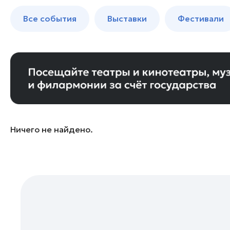
Богородский округ
до 250 к
Все события
Выставки
Фестивали
Богородский округ
Бронницы
Волоколамск
Дзержинский
Дмитров
Долгопрудный
Домодедово
Ничего не найдено.
Дубна
Егорьевск
Жуковский
Зарайск
Ивантеевка
Истра
Кашира