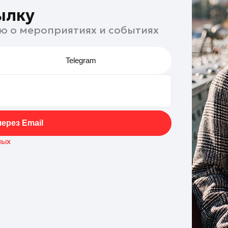
ылку
ю о мероприятиях и событиях
Telegram
ерез Email
ных