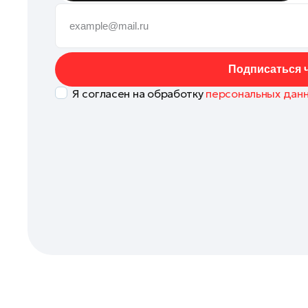
Кашира
Клин
Королев
Подписаться ч
Котельники
Я согласен на обработку
персональных дан
Красноармейск
Красногорск
Ленинский округ
Лобня
Лосино-Петровский
Луховицы
Лыткарино
Люберцы
Можайск
Мытищи
Наро-Фоминск