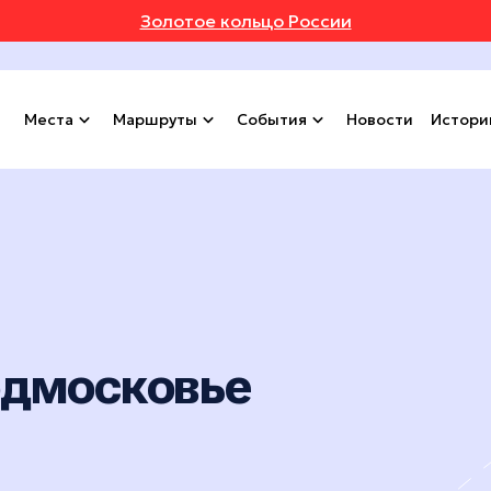
Золотое кольцо России
Места
Маршруты
События
Новости
Истори
одмосковье