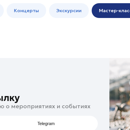
м
Мастер-
Концерты
Экскурсии
Мастер-клас
классы
Спектакли
ылку
ю о мероприятиях и событиях
Telegram