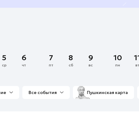
5
6
7
8
9
10
1
ср
чт
пт
сб
вс
пн
в
ние
Все события
Пушкинская карта
со мной
Выставки
Фестивали
Концерты
м
Экскурсии