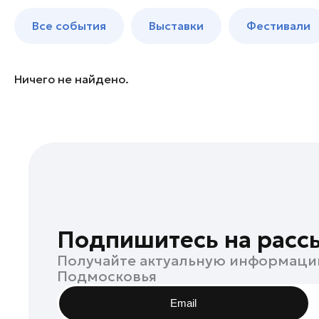
Богородский округ
до 250 к
Все события
Выставки
Фестивали
Богородский округ
Бронницы
Волоколамск
Ничего не найдено.
Воскресенск
Дзержинский
Дмитров
Долгопрудный
Домодедово
Дубна
Егорьевск
Подпишитесь на расс
Жуковский
Получайте актуальную информаци
Зарайск
Подмосковья
Ивантеевка
Email
Истра