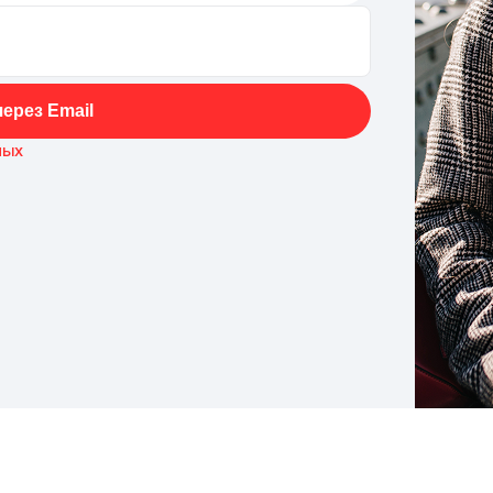
ерез Email
ных