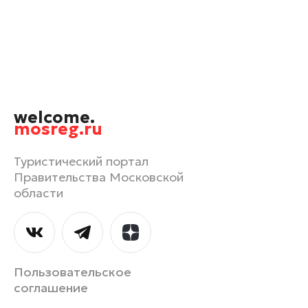
Одинцово
Орехово-Зуево
Павловский Посад
Подольск
Пушкино
welcome.
Реутов
mosreg.ru
Рошаль
Руза
Туристический портал
Правительства Московской
Сергиев Посад
области
Серпухов
Солнечногорск
Ступино
Талдом
Пользовательское
Фрязино
соглашение
Химки