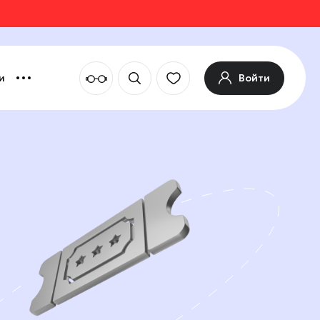
Войти
и