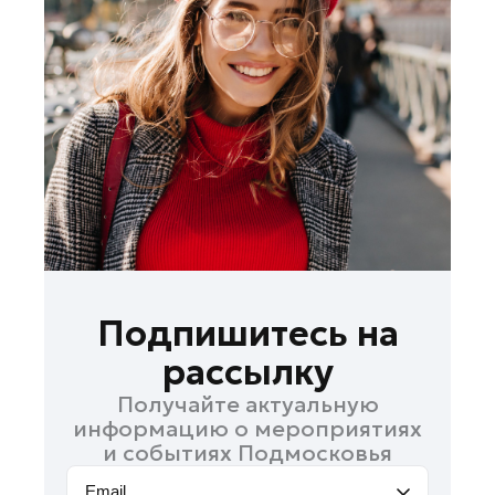
Лосино-Петровский
Луховицы
Лыткарино
Люберцы
Можайск
Мытищи
Наро-Фоминск
Одинцово
Орехово-Зуево
Павловский Посад
Подпишитесь на
Подольск
рассылку
Пушкино
Получайте актуальную
Раменское
информацию о мероприятиях
Реутов
и событиях Подмосковья
Рошаль
Email