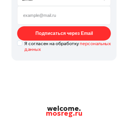
Руза
Сергиев Посад
Серпухов
Солнечногорск
Подписаться через Email
Ступино
Я согласен на обработку
персональных
Талдом
данных
Фрязино
Химки
Черноголовка
Чехов
Шатура
Шаховская
Щелково
welcome.
mosreg.ru
Электрогорск
Электросталь