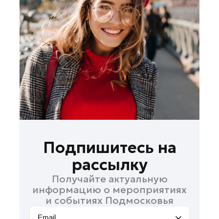
Лосино-Петровский
Луховицы
Лыткарино
Люберцы
Можайск
Мытищи
Наро-Фоминск
Одинцово
Орехово-Зуево
Павловский Посад
Подпишитесь на
Подольск
рассылку
Пушкино
Получайте актуальную
Раменское
информацию о мероприятиях
Реутов
и событиях Подмосковья
Рошаль
Email