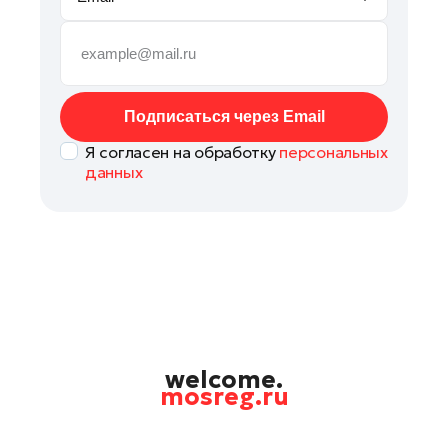
Руза
Сергиев Посад
Серпухов
Солнечногорск
Подписаться через Email
Ступино
Я согласен на обработку
персональных
Талдом
данных
Фрязино
Химки
Черноголовка
Чехов
Шатура
Шаховская
Щелково
welcome.
mosreg.ru
Электрогорск
Электросталь