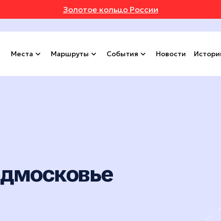
Золотое кольцо России
Места
Маршруты
События
Новости
Истори
одмосковье