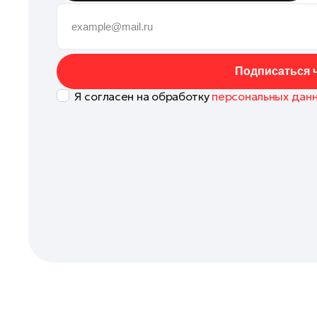
Клин
Королев
Котельники
Подписаться ч
Красноармейск
Я согласен на обработку
персональных дан
Красногорск
Ленинский округ
Лобня
Лосино-Петровский
Луховицы
Лыткарино
Люберцы
Можайск
Мытищи
Наро-Фоминск
Одинцово