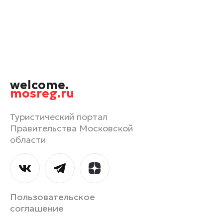
Орехово-Зуево
Павловский Посад
Подольск
Пушкино
Раменское
welcome.
Реутов
mosreg.ru
Рошаль
Руза
Туристический портал
Правительства Московской
Сергиев Посад
области
Серпухов
Солнечногорск
Ступино
Талдом
Пользовательское
Фрязино
соглашение
Химки