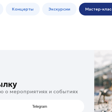
м
Мастер-
Концерты
Экскурсии
Мастер-клас
классы
Спектакли
ылку
ю о мероприятиях и событиях
Telegram