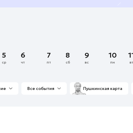
5
6
7
8
9
10
1
ср
чт
пт
сб
вс
пн
в
ние
Все события
Пушкинская карта
со мной
Выставки
Фестивали
Концерты
м
Экскурсии