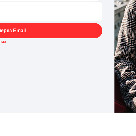
ерез Email
ных