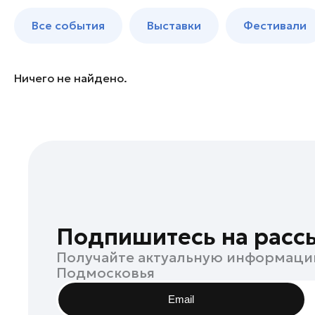
Богородский округ
до 250 к
Все события
Выставки
Фестивали
Богородский округ
Бронницы
Волоколамск
Ничего не найдено.
Дзержинский
Дмитров
Долгопрудный
Домодедово
Дубна
Егорьевск
Жуковский
Подпишитесь на расс
Зарайск
Получайте актуальную информаци
Ивантеевка
Подмосковья
Истра
Email
Кашира