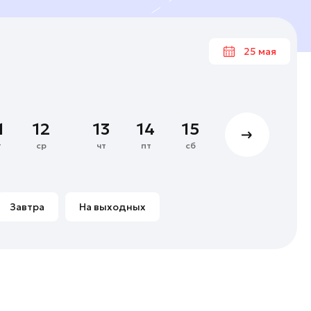
25 мая
Ма
1
12
13
14
15
16
17
4
5
6
7
т
ср
чт
пт
сб
вс
пн
11
12
13
14
18
19
20
21
Завтра
На выходных
25
26
27
28