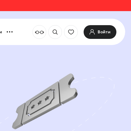
Войти
и