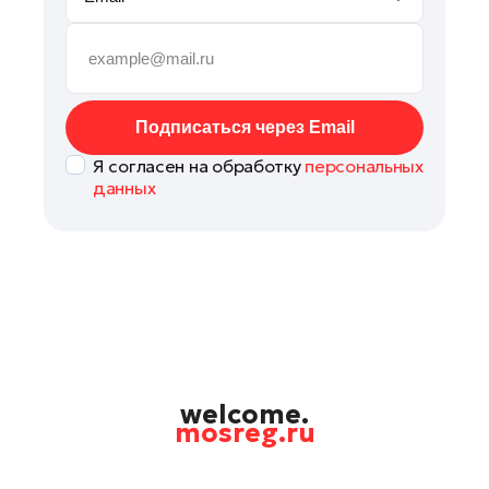
Руза
Сергиев Посад
Серпухов
Солнечногорск
Подписаться через Email
Ступино
Я согласен на обработку
персональных
Талдом
данных
Фрязино
Химки
Черноголовка
Чехов
Шатура
Шаховская
Щелково
welcome.
mosreg.ru
Электрогорск
Электросталь