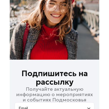
Лосино-Петровский
Луховицы
Лыткарино
Люберцы
Можайск
Мытищи
Наро-Фоминск
Одинцово
Орехово-Зуево
Павловский Посад
Подпишитесь на
Подольск
рассылку
Пушкино
Получайте актуальную
Раменское
информацию о мероприятиях
Реутов
и событиях Подмосковья
Рошаль
Email