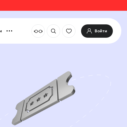
Войти
и