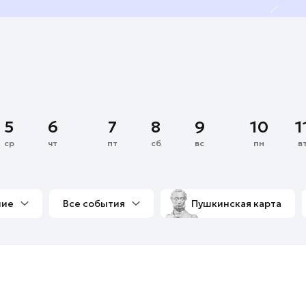
5
6
7
8
9
10
1
ср
чт
пт
сб
вс
пн
в
ние
Все события
Пушкинская карта
со мной
Выставки
Фестивали
Концерты
м
Экскурсии