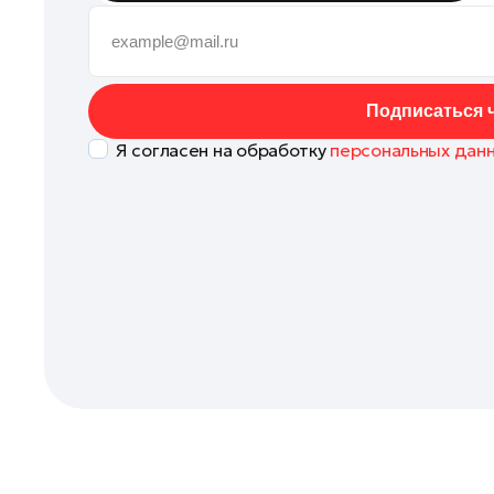
Клин
Коломна
Королев
Подписаться ч
Красноармейск
Я согласен на обработку
персональных дан
Красногорск
Ленинский округ
Лобня
Лосино-Петровский
Луховицы
Лыткарино
Люберцы
Можайск
Мытищи
Наро-Фоминск
Одинцово