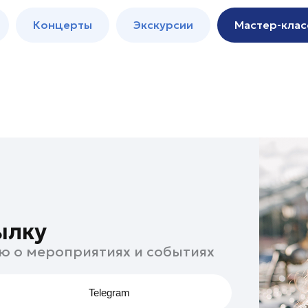
м
Мастер-
Концерты
Экскурсии
Мастер-клас
классы
Спектакли
ылку
ю о мероприятиях и событиях
Telegram