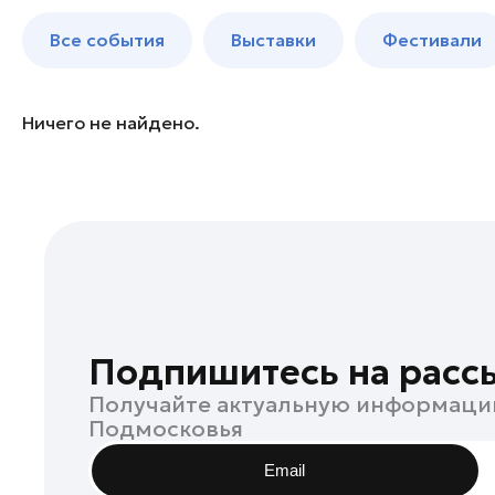
Богородский округ
до 250 к
Все события
Выставки
Фестивали
Богородский округ
Бронницы
Волоколамск
Ничего не найдено.
Дзержинский
Дмитров
Долгопрудный
Домодедово
Дубна
Егорьевск
Жуковский
Подпишитесь на расс
Зарайск
Получайте актуальную информаци
Ивантеевка
Подмосковья
Истра
Email
Кашира