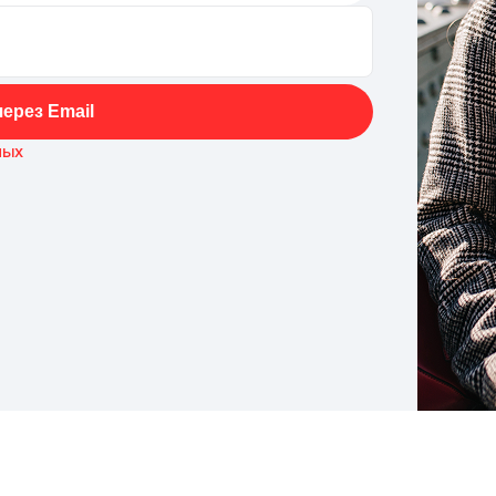
ерез Email
ных