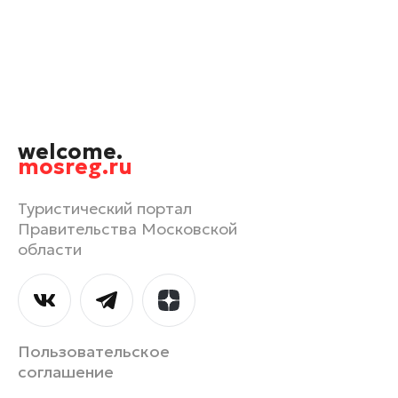
Орехово-Зуево
Павловский Посад
Подольск
Пушкино
Раменское
welcome.
Реутов
mosreg.ru
Рошаль
Руза
Туристический портал
Правительства Московской
Сергиев Посад
области
Серпухов
Солнечногорск
Ступино
Талдом
Пользовательское
Фрязино
соглашение
Химки