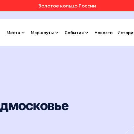
Золотое кольцо России
Места
Маршруты
События
Новости
Истори
одмосковье