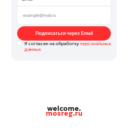
Руза
Сергиев Посад
Серпухов
Солнечногорск
Подписаться через Email
Ступино
Я согласен на обработку
персональных
Талдом
данных
Фрязино
Химки
Черноголовка
Чехов
Шатура
Шаховская
Щелково
welcome.
mosreg.ru
Электрогорск
Электросталь