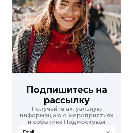
Лосино-Петровский
Луховицы
Лыткарино
Люберцы
Можайск
Мытищи
Наро-Фоминск
Одинцово
Орехово-Зуево
Павловский Посад
Подпишитесь на
Подольск
рассылку
Пушкино
Получайте актуальную
Раменское
информацию о мероприятиях
Реутов
и событиях Подмосковья
Рошаль
Email