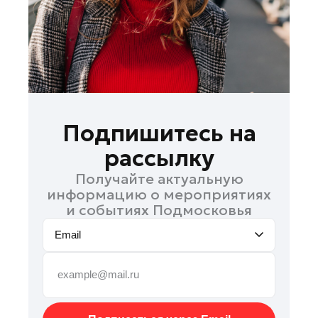
Руза
Сергиев Посад
Серпухов
Солнечногорск
Ступино
Талдом
Подпишитесь на
Фрязино
рассылку
Химки
Получайте актуальную
Черноголовка
информацию о мероприятиях
Чехов
и событиях Подмосковья
Шатура
Email
Шаховская
Щелково
Электрогорск
Электросталь