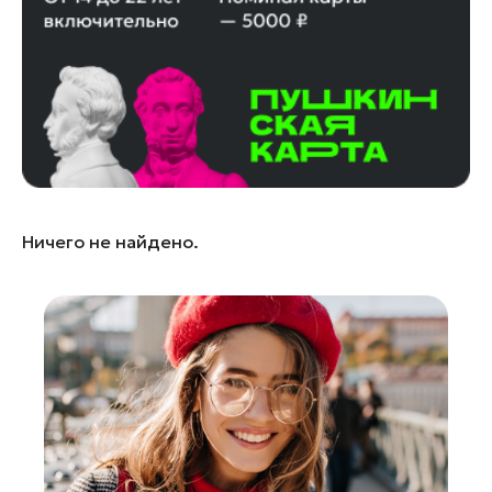
Лосино-Петровский
Луховицы
Лыткарино
Люберцы
Можайск
Мытищи
Наро-Фоминск
Ничего не найдено.
Одинцово
Орехово-Зуево
Павловский Посад
Подольск
Пушкино
Раменское
Реутов
Рошаль