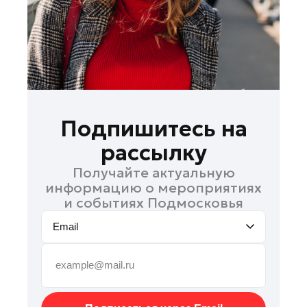
Руза
Сергиев Посад
Серпухов
Солнечногорск
Ступино
Талдом
Подпишитесь на
Фрязино
рассылку
Химки
Получайте актуальную
Черноголовка
информацию о мероприятиях
Чехов
и событиях Подмосковья
Шатура
Email
Шаховская
Щелково
Электрогорск
Электросталь