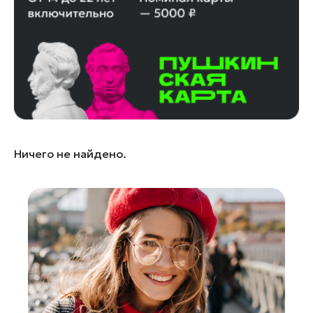
Лосино-Петровский
Луховицы
Лыткарино
Люберцы
Можайск
Мытищи
Наро-Фоминск
Ничего не найдено.
Одинцово
Орехово-Зуево
Павловский Посад
Подольск
Пушкино
Раменское
Реутов
Рошаль