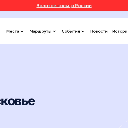
Золотое кольцо России
Места
Маршруты
События
Новости
Истори
сковье