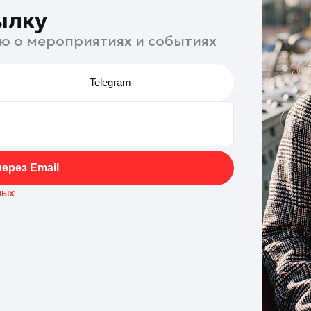
ылку
ю о мероприятиях и событиях
Telegram
ерез Email
ных