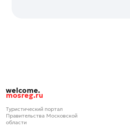
Орехово-Зуево
Павловский Посад
Подольск
Пушкино
Раменское
Реутов
Рошаль
Руза
Сергиев Посад
Серпухов
welcome.
Солнечногорск
mosreg.ru
Ступино
Туристический портал
Талдом
Правительства Московской
Фрязино
области
Химки