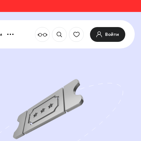
Войти
и