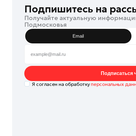
Коломна
Подпишитесь на расс
Королев
Получайте актуальную информаци
Подмосковья
Котельники
Красноармейск
Email
Красногорск
Ленинский округ
Лобня
Лосино-Петровский
Подписаться ч
Луховицы
Я согласен на обработку
персональных дан
Лыткарино
Люберцы
Можайск
Мытищи
Наро-Фоминск
Одинцово