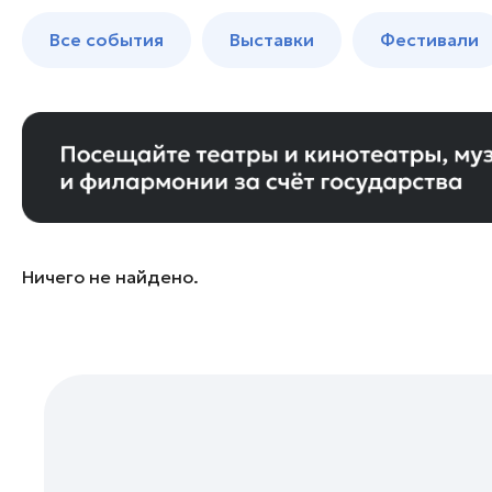
Бронницы
до 250 к
Все события
Выставки
Фестивали
Волоколамск
Воскресенск
Дзержинский
Дмитров
Долгопрудный
Домодедово
Дубна
Ничего не найдено.
Егорьевск
Жуковский
Зарайск
Ивантеевка
Истра
Кашира
Клин