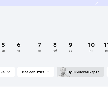
5
6
7
8
9
10
1
ср
чт
пт
сб
вс
пн
в
ние
Все события
Пушкинская карта
со мной
Выставки
Фестивали
Концерты
м
Экскурсии