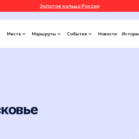
Золотое кольцо России
Места
Маршруты
События
Новости
Истори
сковье