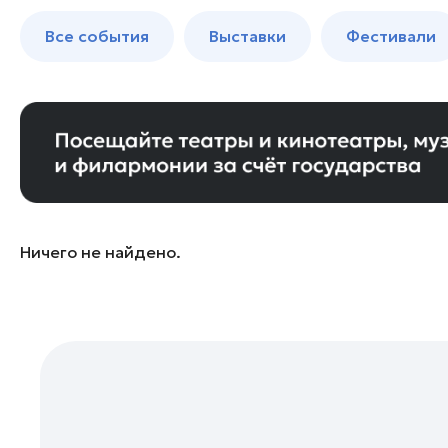
Красногорск
до 250 к
Все события
Выставки
Фестивали
Одинцово
Подольск
Пушкино
Реутов
Серпухов
Чехов
Богородский округ
Ничего не найдено.
Богородский округ
Бронницы
Волоколамск
Воскресенск
Дзержинский
Долгопрудный
Домодедово