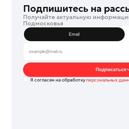
Дубна
Подпишитесь на расс
Егорьевск
Получайте актуальную информаци
Подмосковья
Жуковский
Зарайск
Email
Ивантеевка
Истра
Кашира
Клин
Подписаться ч
Королев
Я согласен на обработку
персональных дан
Котельники
Красноармейск
Ленинский округ
Лобня
Лосино-Петровский
Луховицы