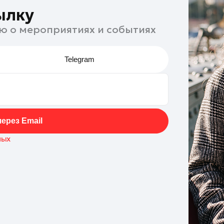
ылку
ю о мероприятиях и событиях
Telegram
ерез Email
ных