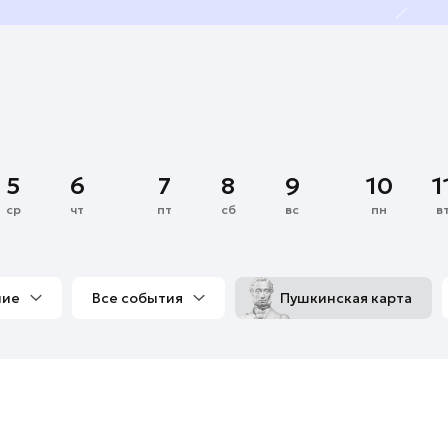
5
6
7
8
9
10
1
ср
чт
пт
сб
вс
пн
в
ние
Все события
Пушкинская карта
со мной
Выставки
Фестивали
Концерты
м
Экскурсии