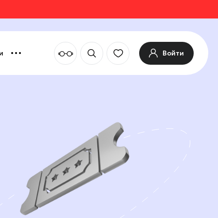
Войти
и