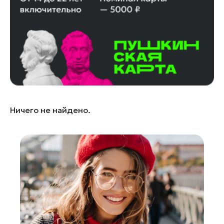
Лобня
Лосино-Петровский
Луховицы
Лыткарино
Люберцы
Можайск
Мытищи
Ничего не найдено.
Наро-Фоминск
Одинцово
Орехово-Зуево
Павловский Посад
Подольск
Пушкино
Раменское
Реутов