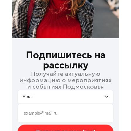
Рошаль
Руза
Сергиев Посад
Серпухов
Солнечногорск
Ступино
Подпишитесь на
Талдом
рассылку
Фрязино
Получайте актуальную
Химки
информацию о мероприятиях
Черноголовка
и событиях Подмосковья
Чехов
Email
Шатура
Шаховская
Электрогорск
Электросталь