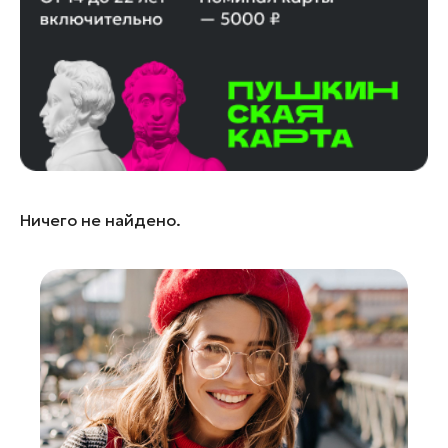
Лобня
Лосино-Петровский
Луховицы
Лыткарино
Люберцы
Можайск
Мытищи
Ничего не найдено.
Наро-Фоминск
Одинцово
Орехово-Зуево
Павловский Посад
Подольск
Пушкино
Раменское
Реутов