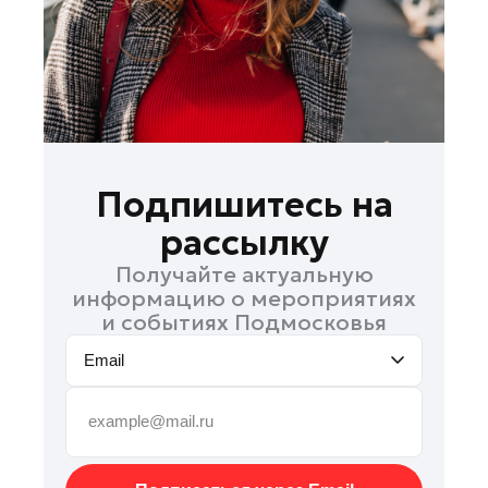
Рошаль
Руза
Сергиев Посад
Серпухов
Солнечногорск
Ступино
Подпишитесь на
Талдом
рассылку
Фрязино
Получайте актуальную
Химки
информацию о мероприятиях
Черноголовка
и событиях Подмосковья
Чехов
Email
Шатура
Шаховская
Электрогорск
Электросталь