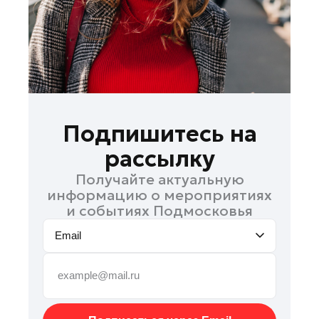
Руза
Сергиев Посад
Серпухов
Солнечногорск
Ступино
Талдом
Подпишитесь на
Фрязино
рассылку
Химки
Получайте актуальную
Черноголовка
информацию о мероприятиях
Чехов
и событиях Подмосковья
Шатура
Email
Шаховская
Щелково
Электрогорск
Электросталь