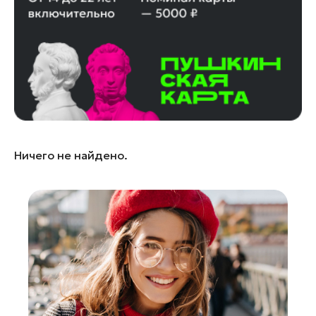
Лосино-Петровский
Луховицы
Лыткарино
Люберцы
Можайск
Мытищи
Наро-Фоминск
Ничего не найдено.
Одинцово
Орехово-Зуево
Павловский Посад
Подольск
Пушкино
Раменское
Реутов
Рошаль