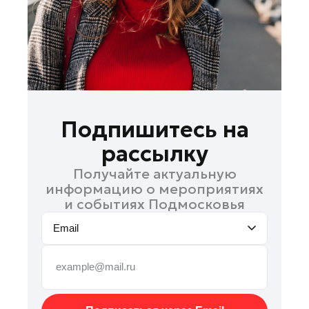
Руза
Сергиев Посад
Серпухов
Солнечногорск
Ступино
Талдом
Подпишитесь на
Фрязино
рассылку
Химки
Получайте актуальную
Черноголовка
информацию о мероприятиях
Чехов
и событиях Подмосковья
Шатура
Email
Шаховская
Щелково
Электрогорск
Электросталь