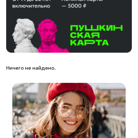
Лосино-Петровский
Луховицы
Лыткарино
Люберцы
Можайск
Мытищи
Наро-Фоминск
Ничего не найдено.
Одинцово
Орехово-Зуево
Павловский Посад
Подольск
Пушкино
Раменское
Реутов
Рошаль