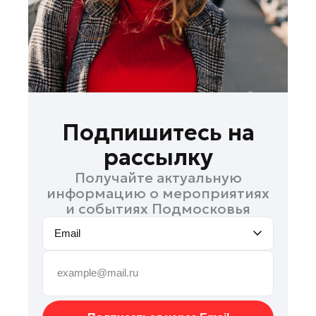
Руза
Сергиев Посад
Серпухов
Солнечногорск
Ступино
Талдом
Подпишитесь на
Фрязино
рассылку
Химки
Получайте актуальную
Черноголовка
информацию о мероприятиях
Чехов
и событиях Подмосковья
Шатура
Email
Шаховская
Щелково
Электрогорск
Электросталь