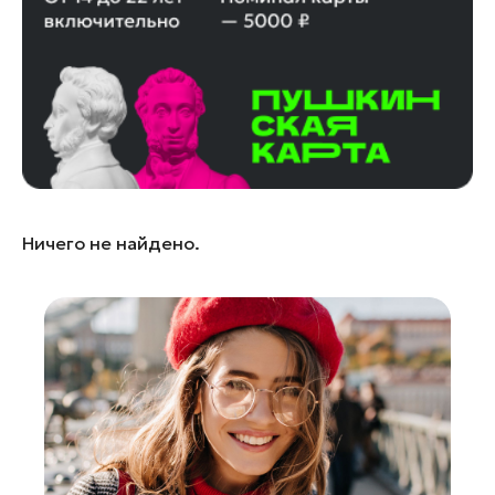
Лосино-Петровский
Луховицы
Лыткарино
Люберцы
Можайск
Мытищи
Наро-Фоминск
Ничего не найдено.
Одинцово
Орехово-Зуево
Павловский Посад
Подольск
Пушкино
Раменское
Реутов
Рошаль