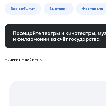
Богородский округ
до 250 к
Все события
Выставки
Фестивали
Богородский округ
Бронницы
Волоколамск
Воскресенск
Дзержинский
Дмитров
Долгопрудный
Ничего не найдено.
Дубна
Егорьевск
Жуковский
Зарайск
Ивантеевка
Истра
Кашира