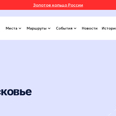
Золотое кольцо России
Места
Маршруты
События
Новости
Истори
сковье