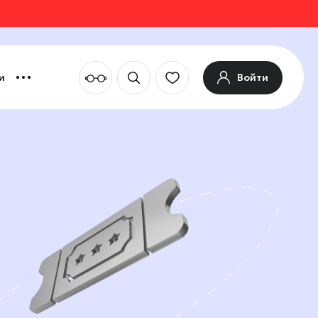
Войти
и