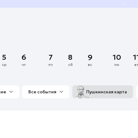
5
6
7
8
9
10
1
ср
чт
пт
сб
вс
пн
в
ние
Все события
Пушкинская карта
со мной
Выставки
Фестивали
Концерты
м
Экскурсии