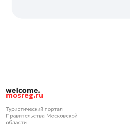
Одинцово
Орехово-Зуево
Павловский Посад
Подольск
Пушкино
Раменское
Реутов
Рошаль
Руза
Сергиев Посад
welcome.
Серпухов
mosreg.ru
Солнечногорск
Туристический портал
Ступино
Правительства Московской
Талдом
области
Фрязино