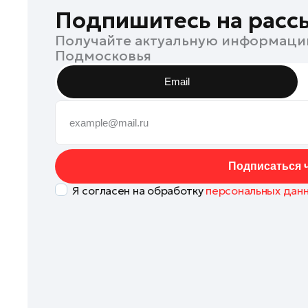
Клин
Подпишитесь на расс
Коломна
Получайте актуальную информаци
Подмосковья
Королев
Котельники
Email
Красноармейск
Красногорск
Ленинский округ
Лобня
Подписаться ч
Лосино-Петровский
Я согласен на обработку
персональных дан
Луховицы
Лыткарино
Люберцы
Можайск
Мытищи
Наро-Фоминск