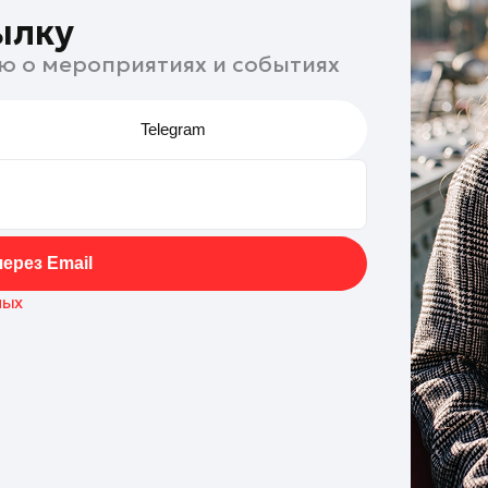
ылку
ю о мероприятиях и событиях
Telegram
ерез Email
ных