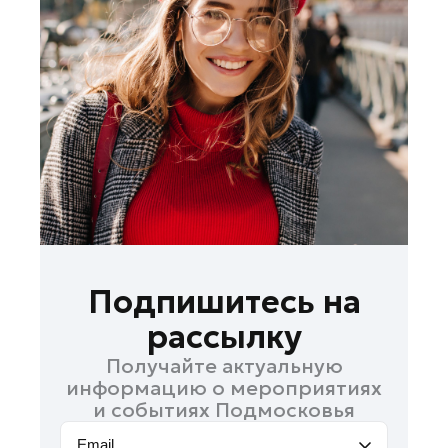
Лосино-Петровский
Луховицы
Лыткарино
Люберцы
Можайск
Мытищи
Наро-Фоминск
Одинцово
Орехово-Зуево
Павловский Посад
Подпишитесь на
Подольск
рассылку
Пушкино
Получайте актуальную
Раменское
информацию о мероприятиях
Реутов
и событиях Подмосковья
Рошаль
Email