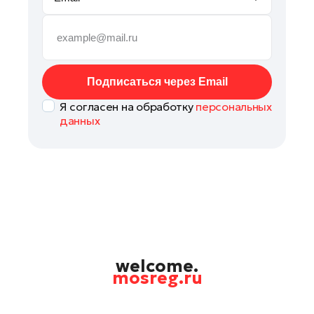
Руза
Сергиев Посад
Серпухов
Солнечногорск
Подписаться через Email
Ступино
Я согласен на обработку
персональных
Талдом
данных
Фрязино
Химки
Черноголовка
Чехов
Шатура
Шаховская
Щелково
welcome.
mosreg.ru
Электрогорск
Электросталь