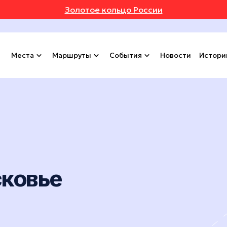
Золотое кольцо России
Места
Маршруты
События
Новости
Истори
сковье