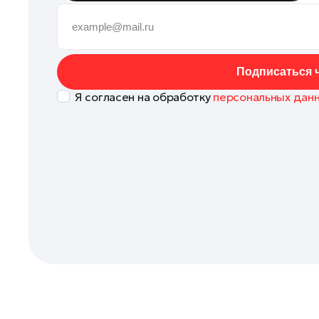
Кашира
Клин
Королев
Подписаться ч
Котельники
Я согласен на обработку
персональных дан
Красноармейск
Красногорск
Ленинский округ
Лобня
Лосино-Петровский
Луховицы
Лыткарино
Люберцы
Можайск
Мытищи
Наро-Фоминск