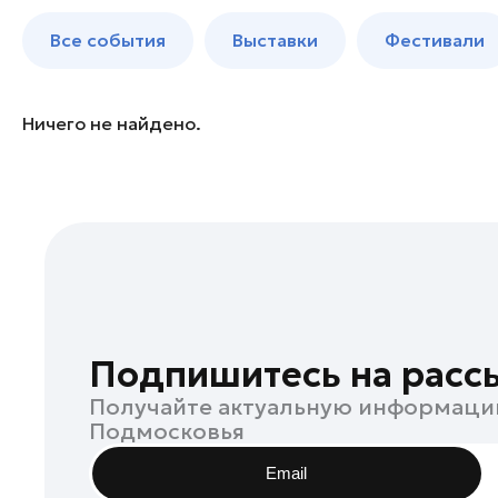
Балашиха
до 250 к
Все события
Выставки
Фестивали
Богородский округ
Богородский округ
Бронницы
Ничего не найдено.
Волоколамск
Дзержинский
Дмитров
Долгопрудный
Домодедово
Дубна
Егорьевск
Подпишитесь на расс
Жуковский
Получайте актуальную информаци
Зарайск
Подмосковья
Ивантеевка
Email
Истра