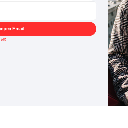
ерез Email
ных