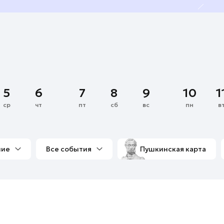
5
6
7
8
9
10
1
ср
чт
пт
сб
вс
пн
в
ние
Все события
Пушкинская карта
со мной
Выставки
Фестивали
Концерты
м
Экскурсии