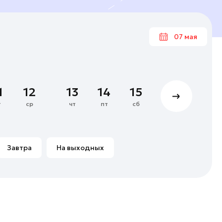
07 мая
Ма
1
12
13
14
15
16
17
4
5
6
7
т
ср
чт
пт
сб
вс
пн
11
12
13
14
18
19
20
21
Завтра
На выходных
25
26
27
28