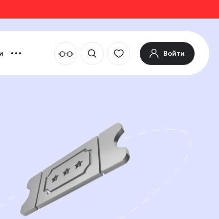
Войти
и