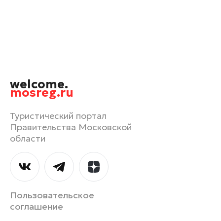
Одинцово
Орехово-Зуево
Павловский Посад
Подольск
Пушкино
welcome.
Раменское
mosreg.ru
Реутов
Рошаль
Туристический портал
Правительства Московской
Руза
области
Сергиев Посад
Серпухов
Солнечногорск
Ступино
Пользовательское
Талдом
соглашение
Фрязино