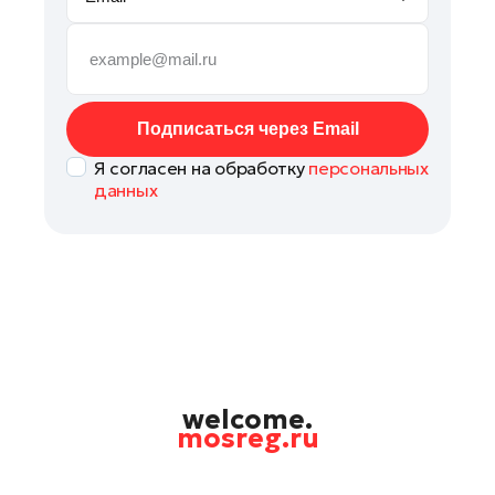
Рошаль
Руза
Сергиев Посад
Серпухов
Подписаться через Email
Солнечногорск
Я согласен на обработку
персональных
Ступино
данных
Талдом
Фрязино
Химки
Черноголовка
Чехов
Шатура
Шаховская
welcome.
mosreg.ru
Электрогорск
Электросталь