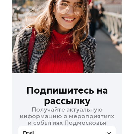
Лобня
Лосино-Петровский
Луховицы
Лыткарино
Люберцы
Можайск
Мытищи
Наро-Фоминск
Одинцово
Орехово-Зуево
Подпишитесь на
Павловский Посад
рассылку
Подольск
Получайте актуальную
Пушкино
информацию о мероприятиях
Раменское
и событиях Подмосковья
Реутов
Email