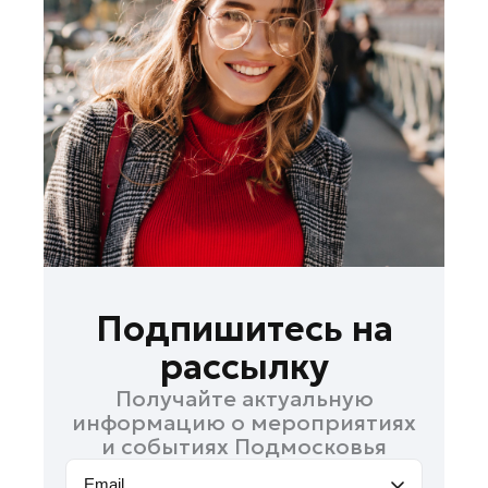
Ленинский округ
Лобня
Лосино-Петровский
Луховицы
Лыткарино
Люберцы
Можайск
Мытищи
Наро-Фоминск
Одинцово
Подпишитесь на
Орехово-Зуево
рассылку
Павловский Посад
Получайте актуальную
Подольск
информацию о мероприятиях
Пушкино
и событиях Подмосковья
Раменское
Email