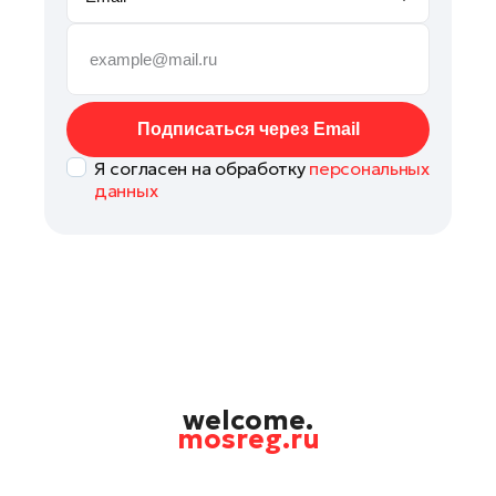
Реутов
Рошаль
Руза
Сергиев Посад
Подписаться через Email
Серпухов
Я согласен на обработку
персональных
Солнечногорск
данных
Ступино
Талдом
Фрязино
Химки
Черноголовка
Шатура
Шаховская
welcome.
mosreg.ru
Электрогорск
Электросталь