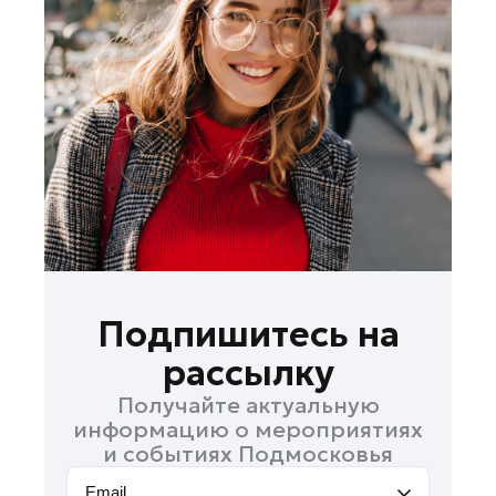
Ленинский округ
Лобня
Лосино-Петровский
Луховицы
Лыткарино
Люберцы
Можайск
Мытищи
Наро-Фоминск
Одинцово
Подпишитесь на
Орехово-Зуево
рассылку
Павловский Посад
Получайте актуальную
Подольск
информацию о мероприятиях
Пушкино
и событиях Подмосковья
Раменское
Email