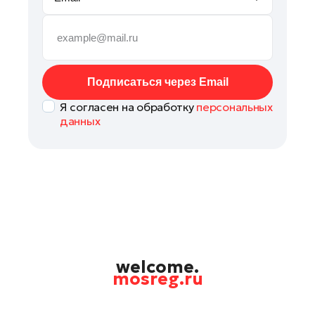
Реутов
Рошаль
Руза
Сергиев Посад
Подписаться через Email
Серпухов
Я согласен на обработку
персональных
Ступино
данных
Талдом
Фрязино
Химки
Черноголовка
Чехов
Шатура
Шаховская
welcome.
mosreg.ru
Электрогорск
Электросталь