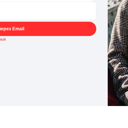
ерез Email
ных