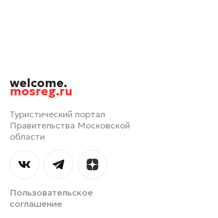
Наро-Фоминск
Одинцово
Орехово-Зуево
Павловский Посад
Подольск
welcome.
Пушкино
mosreg.ru
Раменское
Рошаль
Туристический портал
Правительства Московской
Руза
области
Сергиев Посад
Серпухов
Солнечногорск
Ступино
Пользовательское
Талдом
соглашение
Фрязино