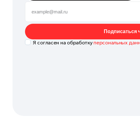
Кашира
Клин
Коломна
Подписаться ч
Королев
Я согласен на обработку
персональных дан
Котельники
Красноармейск
Красногорск
Ленинский округ
Лобня
Лосино-Петровский
Луховицы
Лыткарино
Люберцы
Можайск
Мытищи