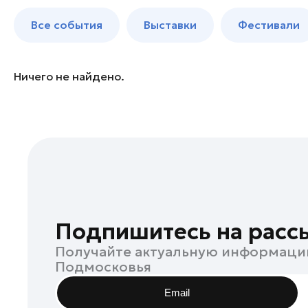
Балашиха
до 250 к
Все события
Выставки
Фестивали
Богородский округ
Богородский округ
Бронницы
Ничего не найдено.
Волоколамск
Воскресенск
Дзержинский
Дмитров
Долгопрудный
Дубна
Егорьевск
Подпишитесь на расс
Жуковский
Получайте актуальную информаци
Зарайск
Подмосковья
Ивантеевка
Email
Истра