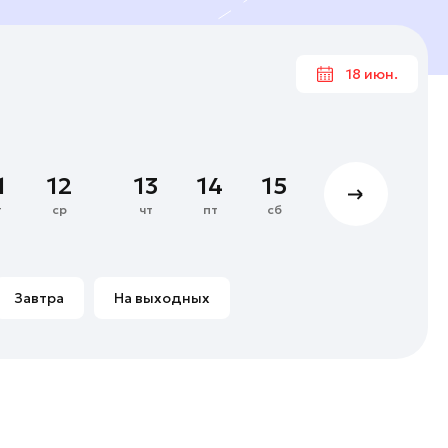
18 июн.
Июн
1
2
3
4
1
12
13
14
15
16
17
8
9
10
11
т
ср
чт
пт
сб
вс
пн
15
16
17
18
22
23
24
25
Завтра
На выходных
29
30