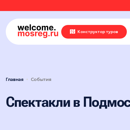
СОБЫТИЯ
РУТЫ
Места
Конструктор туров
АВКИ
АННОЕ
Впечатления
Маршруты
Отели
ИВАЛИ
ОТЗЫВЫ
Экскурсионные маршруты
События
Рестораны
Спортивные маршруты
Активный отдых
ЕРТЫ
МЕСТА
Все события
Истории
Гастротуризм
Культура и искусство
Главная
События
Выставки
Народные художественные
УРСИИ
РОЙКИ ПРОФИЛЯ
Природа и животные
Новости
промыслы
Фестивали
Отдохнуть и выспаться
Детские маршруты
Спектакли в Подмо
Концерты
ЕР-КЛАССЫ
Музеи
Рыбалка
Москва + Подмосковье: два
Экскурсии
ритма идеального
Фермы
ТАКЛИ
путешествия
Гиды
Мастер-классы
Глэмпинги
Автомобильные маршруты
Спектакли
Туроператоры
Парки