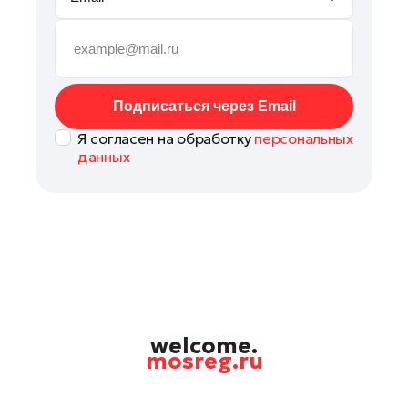
Руза
Сергиев Посад
Серпухов
Солнечногорск
Подписаться через Email
Ступино
Я согласен на обработку
персональных
Талдом
данных
Фрязино
Химки
Черноголовка
Чехов
Шатура
Шаховская
Щелково
welcome.
mosreg.ru
Электрогорск
Электросталь