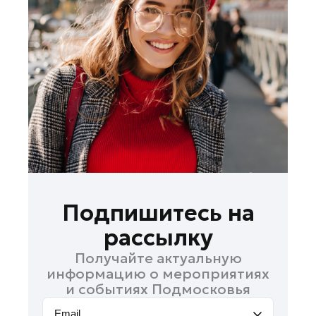
Лосино-Петровский
Луховицы
Лыткарино
Люберцы
Можайск
Мытищи
Наро-Фоминск
Одинцово
Орехово-Зуево
Павловский Посад
Подпишитесь на
Подольск
рассылку
Пушкино
Получайте актуальную
Раменское
информацию о мероприятиях
Реутов
и событиях Подмосковья
Рошаль
Email